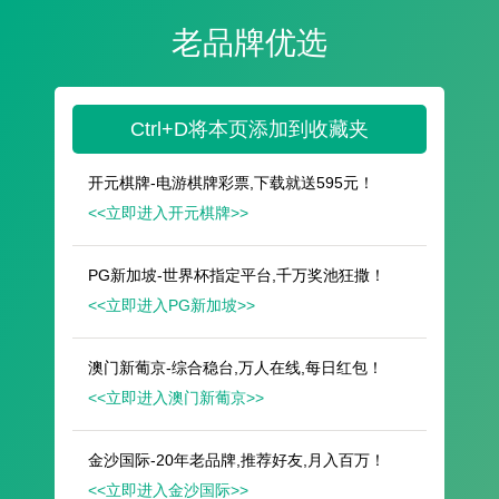
遥想公瑾当年，小乔初嫁了，雄姿英发。
羽扇纶巾，谈笑间，樯橹灰飞烟灭。
故国神游，多情应笑我，早生华发。
人生如梦，一尊还酹江月。